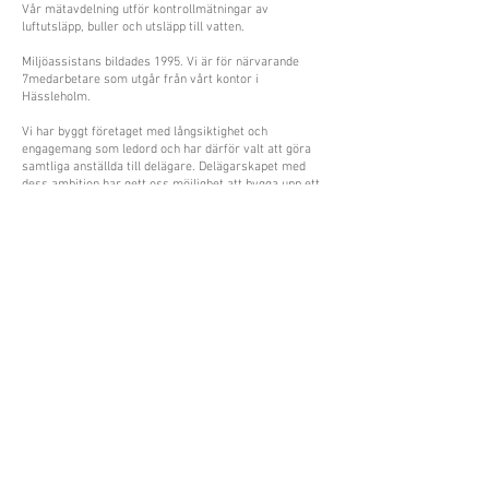
Vår mätavdelning utför kontrollmätningar av
luftutsläpp, buller och utsläpp till vatten.
Miljöassistans bildades 1995. Vi är för närvarande
7medarbetare som utgår från vårt kontor i
Hässleholm.
Vi har byggt företaget med långsiktighet och
engagemang som ledord och har därför valt att göra
samtliga anställda till delägare. Delägarskapet med
dess ambition har gett oss möjlighet att bygga upp ett
stabilt företag med motiverade och kunniga
medarbetare.
Läs mer om vilka tjänster vi erbjuder:
Våra tjänster
Integritetspolicy